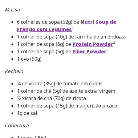
Massa
6 colheres de sopa (52g) de
Nutri Soup de
Frango com Legumes
¹
1 colher de sopa (10g) de farinha de amêndoas)
1 colher de sopa (6g) de
Protein Powder
²
1 colher de sopa (5g) de
Fiber Powder
³
1 ovo (50g)
Recheio
¼ de xícara (35g) de tomate em cubos
1 colher de chá (5g) de azeite extra virgem
½ xícara de chá (70g) de ricota
1 colher de sopa (15g) de manjericão picado
1g de sal
Cobertura
1 gema (20g)