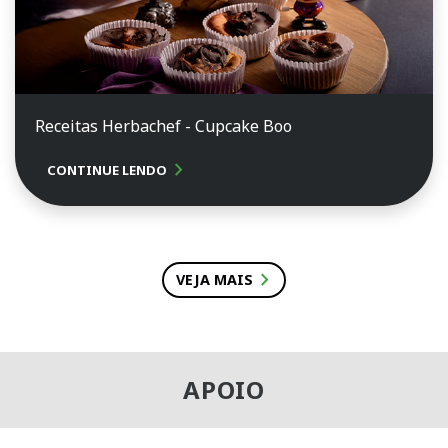
Receitas Herbachef - Cupcake Boo
chevron_right
CONTINUE LENDO
chevron_right
VEJA MAIS
APOIO